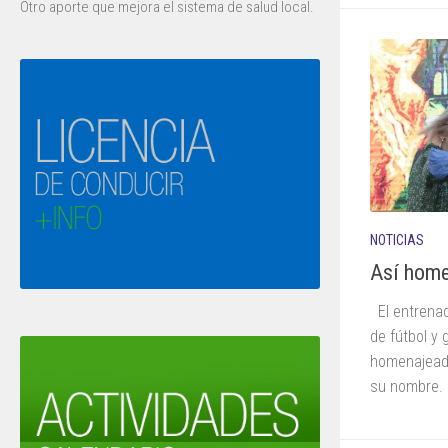
Otro aporte que mejora el sistema de salud local.
NOTICIAS
Así home
El entrenad
de fútbol y
homenajeado
su nombre.