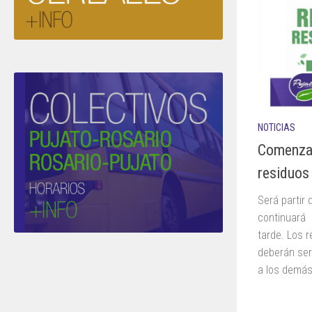
NOTICIAS
Comenzam
residuos
Será partir
continuará 
tarde. Los r
deberán ser
a los demás.