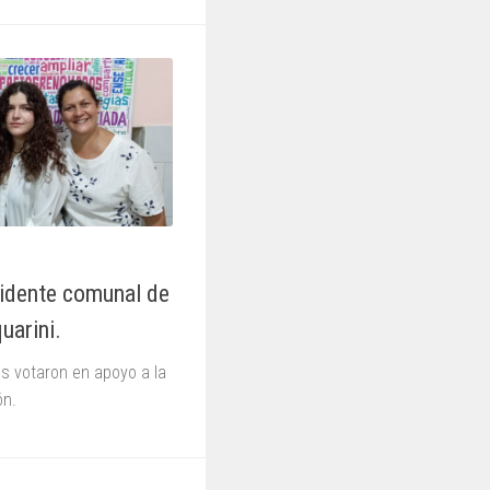
sidente comunal de
uarini.
s votaron en apoyo a la
ón.