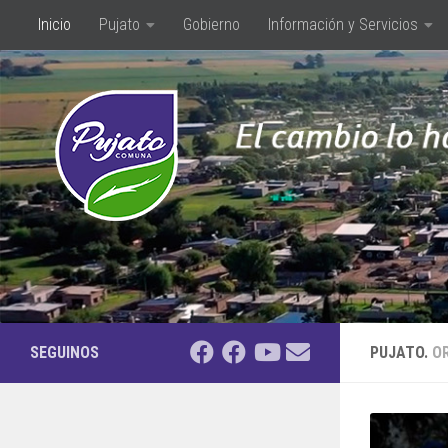
Inicio
Pujato
Gobierno
Información y Servicios
Saltar al contenido
SEGUINOS
PUJATO.
O