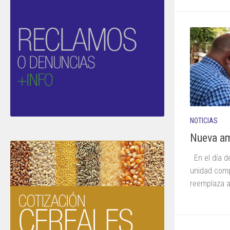
NOTICIAS
Nueva am
En el día d
unidad comp
reemplaza a 