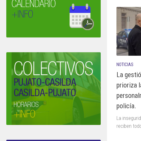
NOTICIAS
La gesti
prioriza 
personal
policía.
La inseguri
reciben tod