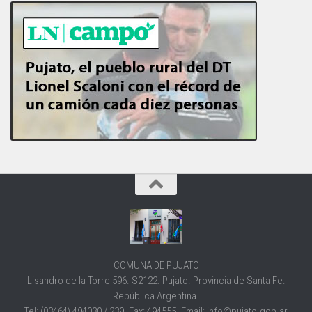
COMUNA DE PUJATO
Lisandro de la Torre 596. S2122. Pujato. Provincia de Santa Fe.
República Argentina.
Tel: (03464) 494030 / 239. Fax: 494555. Email: info@pujato.gob.ar