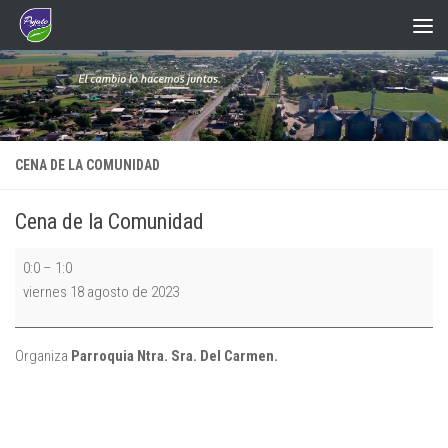
Saltar al contenido
CENA DE LA COMUNIDAD
Cena de la Comunidad
Cena
0:0
–
1:0
de
viernes 18 agosto de 2023
la
Comunidad
Organiza
Parroquia Ntra. Sra. Del Carmen.