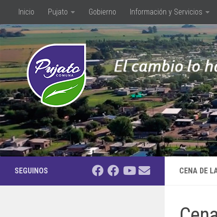
Inicio
Pujato
Gobierno
Información y Servicios
Saltar al contenido
SEGUINOS
CENA DE L
Cena