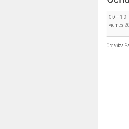
Cena
0:0
–
1:0
de
viernes 2
la
Comunidad
Organiza Pa