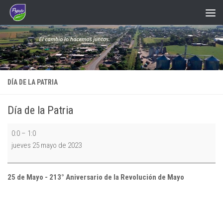
Saltar al contenido
DÍA DE LA PATRIA
Día de la Patria
Día
0:0
–
1:0
de
jueves 25 mayo de 2023
la
Patria
25 de Mayo - 213° Aniversario de la Revolución de Mayo