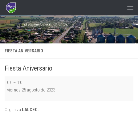
Saltar al contenido
FIESTA ANIVERSARIO
Fiesta Aniversario
Fiesta
0:0
–
1:0
Aniversario
viernes 25 agosto de 2023
Organiza
LALCEC.