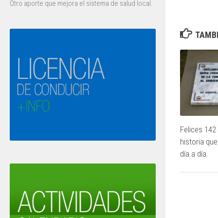
Otro aporte que mejora el sistema de salud local.
TAMBI
Felices 142
historia qu
día a día.