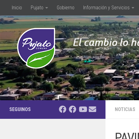
Inicio
Pujato
Gobierno
Información y Servicios
Saltar al contenido
SEGUINOS
NOTICIAS
PAVI