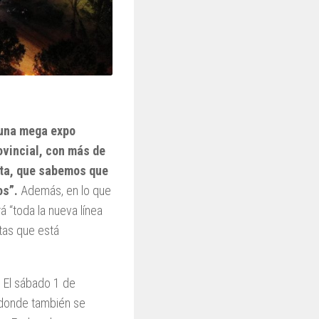
 una mega expo
ovincial, con más de
uita, que sabemos que
os”.
Además, en lo que
á “toda la nueva línea
tas que está
. El sábado 1 de
n donde también se