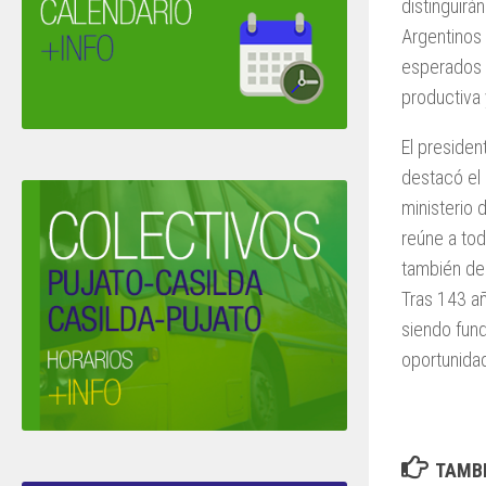
distinguirá
Argentinos 
esperados d
productiva 
El preside
destacó el 
ministerio 
reúne a tod
también de 
Tras 143 añ
siendo fund
oportunidad
TAMBI