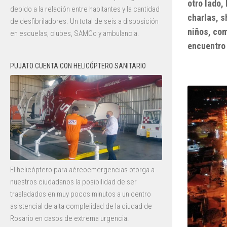
otro lado,
debido a la relación entre habitantes y la cantidad
charlas, s
de desfibriladores. Un total de seis a disposición
niños, com
en escuelas, clubes, SAMCo y ambulancia.
encuentro 
PUJATO CUENTA CON HELICÓPTERO SANITARIO
El helicóptero para aéreoemergencias otorga a
nuestros ciudadanos la posibilidad de ser
trasladados en muy pocos minutos a un centro
asistencial de alta complejidad de la ciudad de
Rosario en casos de extrema urgencia.