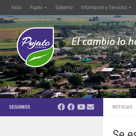
Inicio
Pujato
Gobierno
Información y Servicios
Saltar al contenido
SEGUINOS
NOTICIAS
Se e