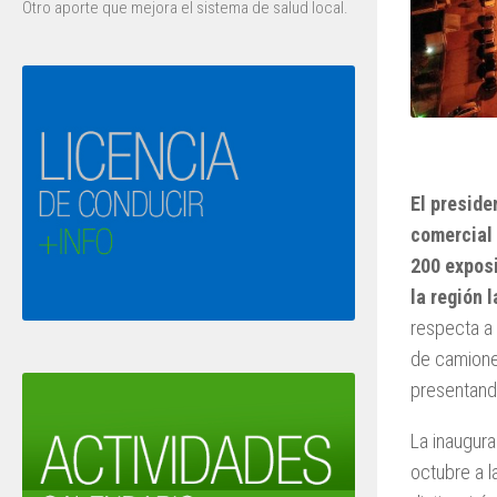
Otro aporte que mejora el sistema de salud local.
El preside
comercial 
200 exposi
la región 
respecta a 
de camione
presentand
La inaugura
octubre a l