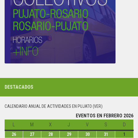
DESTACADOS
CALENDARIO ANUAL DE ACTIVIDADES EN PUJATO (VER)
EVENTOS EN FEBRERO 2026
L
lunes
M
martes
X
miércoles
J
jueves
V
viernes
S
sábado
D
domin
26
lunes
27
martes
28
miércoles
29
jueves
30
viernes
31
sábado
1
domin