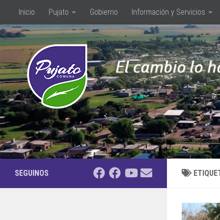
Inicio
Pujato
Gobierno
Información y Servicios
Saltar al contenido
SEGUINOS
ETIQUE