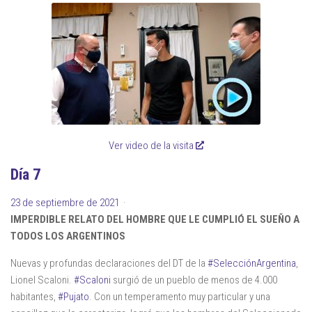
Ver video de la visita
Día 7
23 de septiembre de 2021
·
IMPERDIBLE RELATO DEL HOMBRE QUE LE CUMPLIÓ EL SUEÑO A
TODOS LOS ARGENTINOS
Nuevas y profundas declaraciones del DT de la
#SelecciónArgentina
,
Lionel Scaloni.
#Scaloni
surgió de un pueblo de menos de 4.000
habitantes,
#Pujato
. Con un temperamento muy particular y una