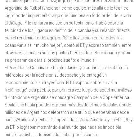
sencillez que lo caracteriza, logró que los hombres del Seleccionado
Argentino de Fútbol funcionen como equipo, más allá de lo técnico
logró poder implementar algo que funciona en todo orden de la vida:
El Diálogo. Y lo remarca incluso en su testimonio. Habló sobre la
felicidad de los jugadores dentro de la cancha y su relación directa
con el rendimiento del equipo. “Si te llevas bien entre todos, las
cosas van a salir mucho mejor”, contó el DT y expresó también, entre
otras cosas, cuáles son los puntos fuertes del seleccionado y cómo
se preparan de cara al próximo sueño: el mundial.
El Presidente Comunal de Pujato, Daniel Quacquarini, lo recibió este
miércoles por la noche en su despacho y le entregó un
reconocimiento a su trayectoria. El DT explicó sobre su visita
“relámpago” a su pueblo, por primera vez luego de aquel maravilloso
triunfo donde Argentina se consagró Campeón de la Copa América.
Scaloni no había podido regresar más desde el mes de Julio, donde
millones de Argentinos celebraron ese título que esperaban desde
hacía 28 años. Argentina Campeón de la Copa América; y un EQUIPO y
un DT lo lograban mostrándole al mundo que nada es imposible
mientras exista la decisión de luchar por un sueño.