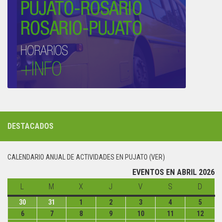
DESTACADOS
CALENDARIO ANUAL DE ACTIVIDADES EN PUJATO (VER)
EVENTOS EN ABRIL 2026
L
lunes
M
martes
X
miércoles
J
jueves
V
viernes
S
sábado
D
domin
30
lunes
31
martes
1
miércoles
2
jueves
3
viernes
4
sábado
5
domin
30
31
1
2
3
4
5
6
lunes
7
martes
8
miércoles
9
jueves
10
viernes
11
sábado
12
domi