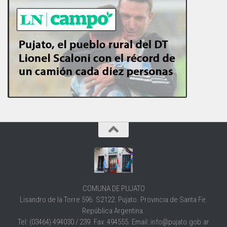
COMUNA DE PUJATO
Lisandro de la Torre 596. S2122. Pujato. Provincia de Santa Fe.
República Argentina.
Tel: (03464) 494030 / 239. Fax: 494555. Email: info@pujato.gob.ar