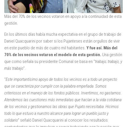
Más del 70% de los vecinos votaron en apoyo a la continuidad de esta
gestión.
En los últimos días había mucha expectativa en el grupo de trabajo de
Daniel Quacquarini por saber si los Pujanteses están orgullos de vivir
en este pueblo de más de cuatro mil habitantes.
Y fue así. Más del
70% de los vecinos votaron el modelo de esta gestión.
Una gestión
que como señala su presidente Comunal se basa en “
trabajo; trabajo, y
más trabajo
”.
“
Este importantísimo apoyo de todos los vecinos es a todo un proyecto
que se caracteriza por cumplir con la palabra empeñada. Somos
criteriosos en el manejo de los fondos públicos. Invertimos, no gastamos.
Atendemos las cuestiones más inmediatas que hacían a la vida cotidiana
de los vecinos y gestionamos las obras que Pujato necesitaba. Hicimos
todo lo que estuvo a nuestro alcance para lograr un pueblo justo y
solidario
” señaló Daniel Quacquarini al conocer los resultados
contundentes que lo impulsan a seguir trabajando con la pasión que