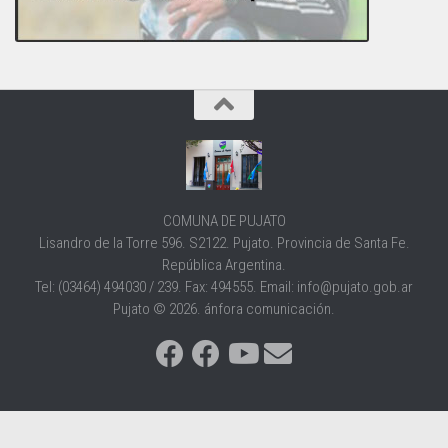
COMUNA DE PUJATO
Lisandro de la Torre 596. S2122. Pujato. Provincia de Santa Fe.
República Argentina.
Tel: (03464) 494030 / 239. Fax: 494555. Email: info@pujato.gob.ar
Pujato © 2026. ánfora comunicación.