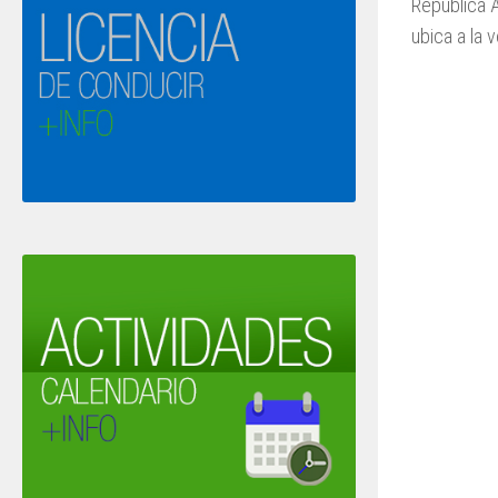
República A
ubica a la 