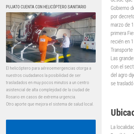
PUJATO CUENTA CON HELICÓPTERO SANITARIO
Gobierno de
por decret
marzo de 1
primera Fie
recién en 1
Transporte 
Las grande
con el sect
El helicóptero para aéreoemergencias otorga a
del agro di
nuestros ciudadanos la posibilidad de ser
trasladados en muy pocos minutos a un centro
se trasladó
asistencial de alta complejidad de la ciudad de
Rosario en casos de extrema urgencia.
Otro aporte que mejora el sistema de salud local.
Ubica
La localida