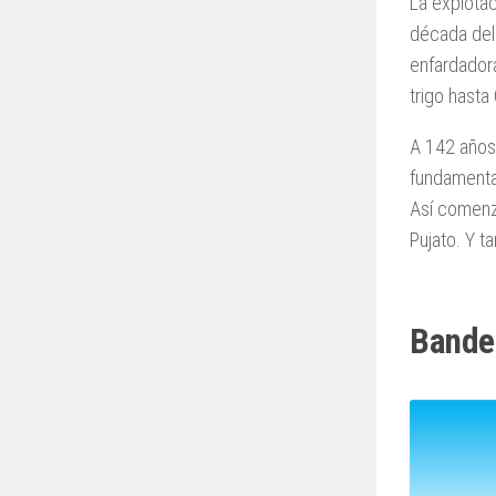
La explotac
década del 
enfardador
trigo hasta
A 142 años 
fundamental
Así comenzó
Pujato. Y t
Bande