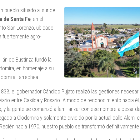
n pueblo situado al sur de
a de Santa Fe
, en el
to San Lorenzo, ubicado
a fuertemente agro-
lián de Bustinza fundó la
odomira, en homenaje a su
odomira Larrechea.
1833, el gobernador Cándido Pujato realizó las gestiones necesari
viario entre Casilda y Rosario. A modo de reconocimiento hacia él,
o, y la gente se comenzó a familiarizar con ese nombre a pesar de
ado a Clodomira y solamente dividido por la actual calle Alem, e
ecién hacia 1970, nuestro pueblo se transformó definitivamente e