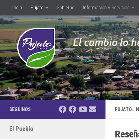
Inicio
Pujato
Gobierno
Información y Servicios
Saltar al contenido
SEGUINOS
PUJATO… N
El Pueblo
Reseña