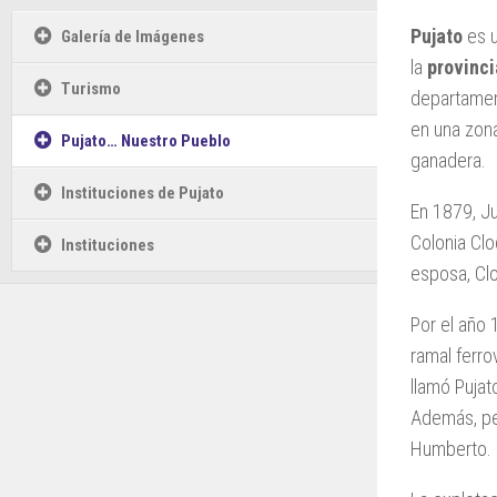
Pujato
es u
Galería de Imágenes
la
provinci
Turismo
departamen
en una zon
Pujato… Nuestro Pueblo
ganadera.
Instituciones de Pujato
En 1879, Ju
Colonia Cl
Instituciones
esposa, Cl
Por el año 
ramal ferro
llamó Pujat
Además, peg
Humberto. R