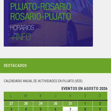
DESTACADOS
CALENDARIO ANUAL DE ACTIVIDADES EN PUJATO (VER)
EVENTOS EN AGOSTO 2026
L
lunes
M
martes
X
miércoles
J
jueves
V
viernes
S
sábado
D
domin
27
lunes
28
martes
29
miércoles
30
jueves
31
viernes
1
sábado
2
domin
27
28
29
30
31
1
2
3
lunes
4
martes
5
miércoles
6
jueves
8
sábado
9
domin
7
viernes