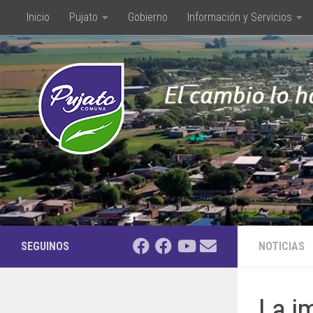
Inicio
Pujato
Gobierno
Información y Servicios
Saltar al contenido
SEGUINOS
NOTICIAS
La i