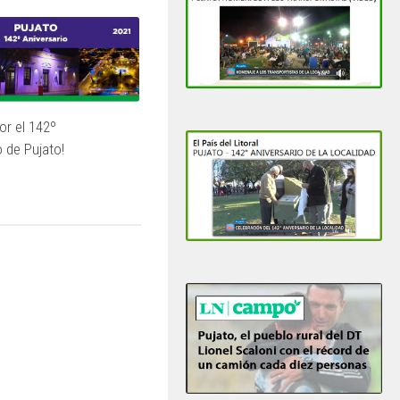
or el 142º
o de Pujato!