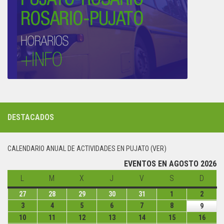
DESTACADOS
CALENDARIO ANUAL DE ACTIVIDADES EN PUJATO (VER)
EVENTOS EN AGOSTO 2026
L
lunes
M
martes
X
miércoles
J
jueves
V
viernes
S
sábado
D
domin
27
lunes
28
martes
29
miércoles
30
jueves
31
viernes
1
sábado
2
domin
27
28
29
30
31
1
2
3
lunes
4
martes
5
miércoles
6
jueves
7
viernes
8
sábado
9
domin
julio
julio
julio
julio
julio
agosto
agost
3
4
5
6
7
8
9
10
lunes
11
martes
12
miércoles
13
jueves
14
viernes
15
sábado
16
domi