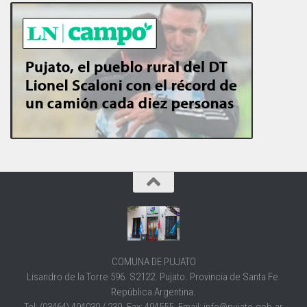
COMUNA DE PUJATO
Lisandro de la Torre 596. S2122. Pujato. Provincia de Santa Fe.
República Argentina.
Tel: (03464) 494030 / 239. Fax: 494555. Email: info@pujato.gob.ar