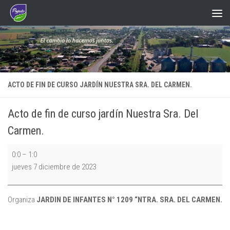
Saltar al contenido
ACTO DE FIN DE CURSO JARDÍN NUESTRA SRA. DEL CARMEN.
Acto de fin de curso jardín Nuestra Sra. Del
Carmen.
Acto
0:0
–
1:0
de
jueves 7 diciembre de 2023
fin
de
curso
Organiza
JARDIN DE INFANTES N° 1209 “NTRA. SRA. DEL CARMEN.
jardín
Nuestra