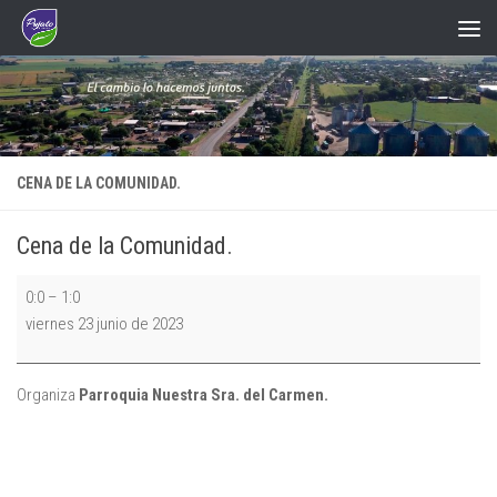
Saltar al contenido
CENA DE LA COMUNIDAD.
Cena de la Comunidad.
Cena
0:0
–
1:0
de
viernes 23 junio de 2023
la
Comunidad.
Organiza
Parroquia Nuestra Sra. del Carmen.