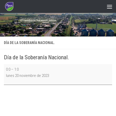
Saltar al contenido
DÍA DE LA SOBERANÍA NACIONAL.
Día de la Soberanía Nacional.
Día
0:0
–
1:0
de
lunes 20 noviembre de 2023
la
Soberanía
Nacional.