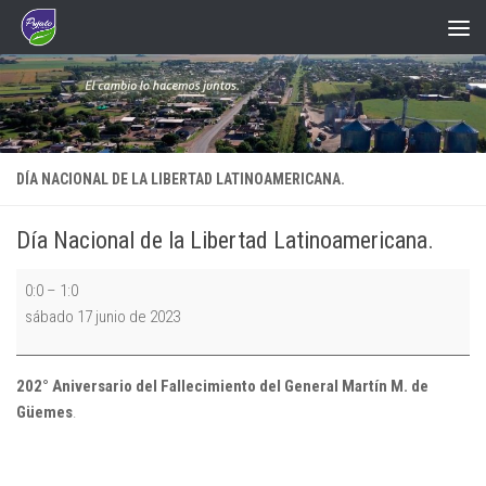
Saltar al contenido
DÍA NACIONAL DE LA LIBERTAD LATINOAMERICANA.
Día Nacional de la Libertad Latinoamericana.
Día
0:0
–
1:0
Nacional
sábado 17 junio de 2023
de
la
Libertad
202° Aniversario del Fallecimiento del General Martín M. de
Latinoamericana.
Güemes
.