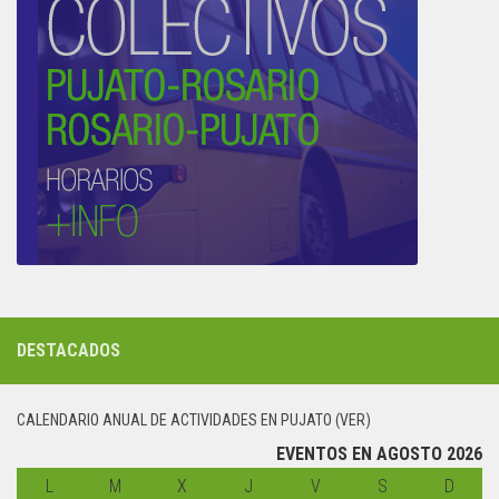
DESTACADOS
CALENDARIO ANUAL DE ACTIVIDADES EN PUJATO (VER)
EVENTOS EN AGOSTO 2026
L
lunes
M
martes
X
miércoles
J
jueves
V
viernes
S
sábado
D
domin