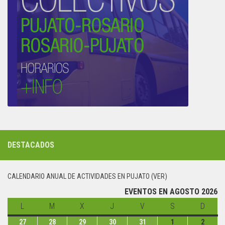
DESTACADOS
CALENDARIO ANUAL DE ACTIVIDADES EN PUJATO (VER)
EVENTOS EN AGOSTO 2026
L
lunes
M
martes
X
miércoles
J
jueves
V
viernes
S
sábado
D
domin
27
lunes
28
martes
29
miércoles
30
jueves
31
viernes
1
sábado
2
domin