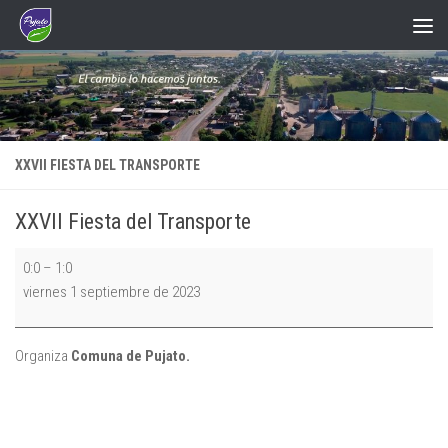
Saltar al contenido
XXVII FIESTA DEL TRANSPORTE
XXVII Fiesta del Transporte
XXVII
0:0
–
1:0
Fiesta
viernes 1 septiembre de 2023
del
Transporte
Organiza
Comuna de Pujato.