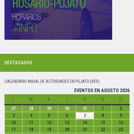
DESTACADOS
CALENDARIO ANUAL DE ACTIVIDADES EN PUJATO (VER)
EVENTOS EN AGOSTO 2026
L
lunes
M
martes
X
miércoles
J
jueves
V
viernes
S
sábado
D
domin
27
lunes
28
martes
29
miércoles
30
jueves
31
viernes
1
sábado
2
domin
27
28
29
30
31
1
2
3
lunes
4
martes
5
miércoles
6
jueves
8
sábado
9
domin
7
viernes
julio
julio
julio
julio
julio
agosto
agost
3
4
5
6
8
9
7
10
lunes
11
martes
12
miércoles
13
jueves
14
viernes
15
sábado
16
domi
de
de
de
de
de
de
de
agosto
agosto
agosto
agosto
agosto
agost
agosto
10
11
12
13
14
15
16
17
lunes
18
martes
19
miércoles
20
jueves
21
viernes
22
sábado
23
domi