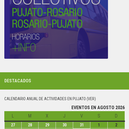
DESTACADOS
CALENDARIO ANUAL DE ACTIVIDADES EN PUJATO (VER)
EVENTOS EN AGOSTO 2026
L
lunes
M
martes
X
miércoles
J
jueves
V
viernes
S
sábado
D
domin
27
lunes
28
martes
29
miércoles
30
jueves
31
viernes
1
sábado
2
domin