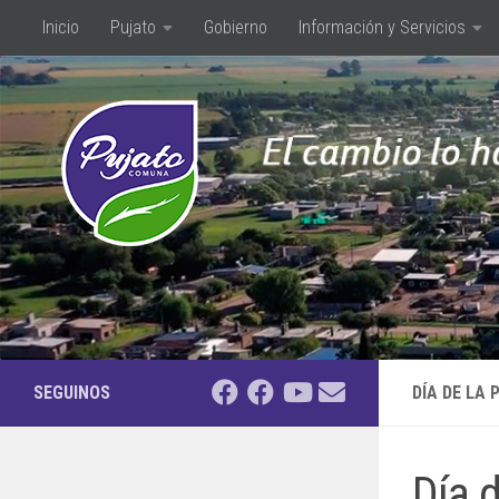
Inicio
Pujato
Gobierno
Información y Servicios
Saltar al contenido
SEGUINOS
DÍA DE LA 
Día 