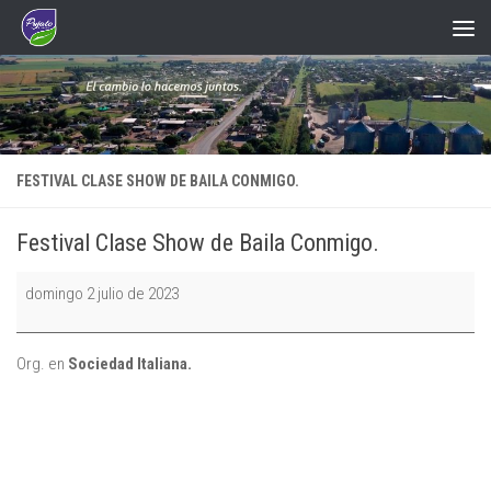
Saltar al contenido
FESTIVAL CLASE SHOW DE BAILA CONMIGO.
Festival Clase Show de Baila Conmigo.
Festival
domingo 2 julio de 2023
Clase
Show
de
Org. en
Sociedad Italiana.
Baila
Conmigo.