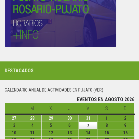
DESTACADOS
CALENDARIO ANUAL DE ACTIVIDADES EN PUJATO (VER)
EVENTOS EN AGOSTO 2026
L
lunes
M
martes
X
miércoles
J
jueves
V
viernes
S
sábado
D
domin
27
lunes
28
martes
29
miércoles
30
jueves
31
viernes
1
sábado
2
domin
27
28
29
30
31
1
2
3
lunes
4
martes
5
miércoles
6
jueves
8
sábado
9
domin
7
viernes
julio
julio
julio
julio
julio
agosto
agost
3
4
5
6
8
9
7
10
lunes
11
martes
12
miércoles
13
jueves
14
viernes
15
sábado
16
domi
de
de
de
de
de
de
de