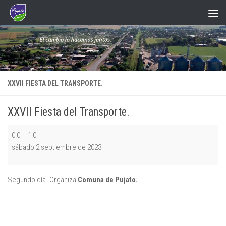
Saltar al contenido
XXVII FIESTA DEL TRANSPORTE.
XXVII Fiesta del Transporte.
XXVII
0:0
–
1:0
Fiesta
sábado 2 septiembre de 2023
del
Transporte.
Segundo día. Organiza
Comuna de Pujato.