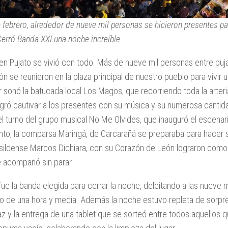
e febrero, alrededor de nueve mil personas se hicieron presentes par
Cerró Banda XXI una noche increíble.
 en Pujato se vivió con todo. Más de nueve mil personas entre puj
ión se reunieron en la plaza principal de nuestro pueblo para vivir 
r sonó la batucada local Los Magos, que recorriendo toda la arteri
ogró cautivar a los presentes con su música y su numerosa cantida
l turno del grupo musical No Me Olvides, que inauguró el escenar
anto, la comparsa Maringá, de Carcarañá se preparaba para hacer 
asildense Marcos Dichiara, con su Corazón de León lograron como e
e acompañó sin parar.
ue la banda elegida para cerrar la noche, deleitando a las nueve 
o de una hora y media. Además la noche estuvo repleta de sorpre
az y la entrega de una tablet que se sorteó entre todos aquellos 