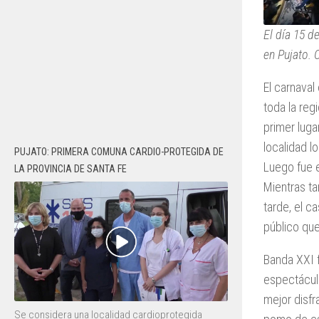
El día 15 d
en Pujato. 
El carnaval
toda la reg
primer luga
localidad l
PUJATO: PRIMERA COMUNA CARDIO-PROTEGIDA DE
Luego fue e
LA PROVINCIA DE SANTA FE
Mientras t
tarde, el c
público qu
Banda XXI f
espectácul
mejor disfr
Se considera una localidad cardioprotegida