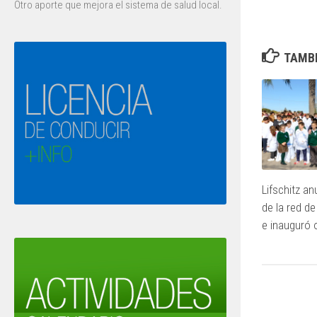
Otro aporte que mejora el sistema de salud local.
TAMBI
Lifschitz an
de la red d
e inauguró 