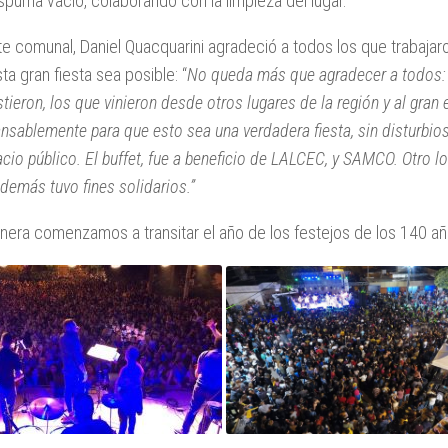
uma vacío, colaborando con la limpieza del lugar.
te comunal, Daniel Quacquarini agradeció a todos los que trabaja
ta gran fiesta sea posible: “
No queda más que agradecer a todos: 
stieron, los que vinieron desde otros lugares de la región y al gra
ansablemente para que esto sea una verdadera fiesta, sin disturbio
acio público. El buffet, fue a beneficio de LALCEC, y SAMCO. Otro 
además tuvo fines solidarios.”
era comenzamos a transitar el año de los festejos de los 140 añ