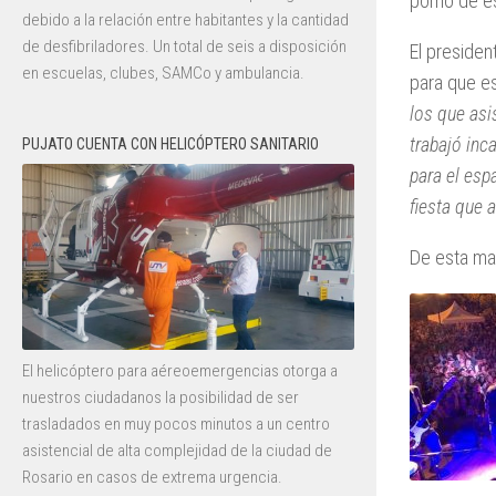
pomo de esp
debido a la relación entre habitantes y la cantidad
de desfibriladores. Un total de seis a disposición
El presiden
en escuelas, clubes, SAMCo y ambulancia.
para que es
los que asi
trabajó inc
PUJATO CUENTA CON HELICÓPTERO SANITARIO
para el esp
fiesta que 
De esta man
El helicóptero para aéreoemergencias otorga a
nuestros ciudadanos la posibilidad de ser
trasladados en muy pocos minutos a un centro
asistencial de alta complejidad de la ciudad de
Rosario en casos de extrema urgencia.