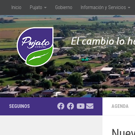
Inicio
Pujato
Gobierno
Información y Servicios
Saltar al contenido
SEGUINOS
AGENDA
Nuev