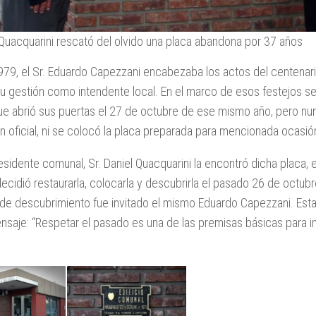
 Quacquarini rescató del olvido una placa abandona por 37 años
979, el Sr. Eduardo Capezzani encabezaba los actos del centenari
su gestión como intendente local. En el marco de esos festejos se
e abrió sus puertas el 27 de octubre de ese mismo año, pero nunc
n oficial, ni se colocó la placa preparada para mencionada ocasió
residente comunal, Sr. Daniel Quacquarini la encontró dicha placa, e
cidió restaurarla, colocarla y descubrirla el pasado 26 de octubr
de descubrimiento fue invitado el mismo Eduardo Capezzani. Esta
nsaje: “Respetar el pasado es una de las premisas básicas para in